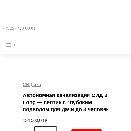
Перейти
к
содержимому
+7 (925) 729 60 01
Главная
Товары
Автономная канализация СИД 3 Long — септик с глубоким
подводом для дачи до 3 человек
СИД Эко
Автономная канализация СИД 3
Long — септик с глубоким
подводом для дачи до 3 человек
134 500,00
₽
Количество