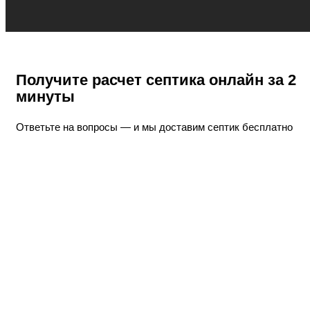
Получите расчет септика онлайн
за 2
минуты
Ответьте на вопросы — и мы доставим септик бесплатно
Ответьте на вопросы и
получите подарки
Бесплатную
доставку септика до участка
или звоните, мы ответим на все вопросы
и поможем с
выбором!
+7 (925) 729 60 01