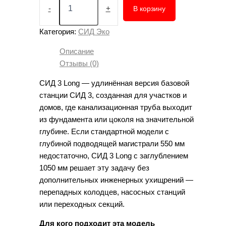
товара
-
+
В корзину
Автономная
канализация
Категория:
СИД Эко
СИД
3
Описание
Long
Отзывы (0)
—
септик
СИД 3 Long — удлинённая версия базовой
с
станции СИД 3, созданная для участков и
глубоким
подводом
домов, где канализационная труба выходит
для
из фундамента или цоколя на значительной
дачи
глубине. Если стандартной модели с
до
глубиной подводящей магистрали 550 мм
3
недостаточно, СИД 3 Long с заглублением
человек
1050 мм решает эту задачу без
дополнительных инженерных ухищрений —
перепадных колодцев, насосных станций
или переходных секций.
Для кого подходит эта модель