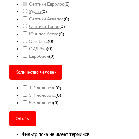
Септики Евролос
(
6
)
Удача
(
0
)
Септики Аквалос
(
0
)
Септики Топас
(
0
)
Юнилос Астра
(
0
)
Эргобокс
(
0
)
СИД Эко
(
0
)
Евробион
(
0
)
Количество человек
1-2 человека
(
0
)
3-4 человека
(
0
)
5-6 человек
(
0
)
Объём
Фильтр пока не имеет терминов