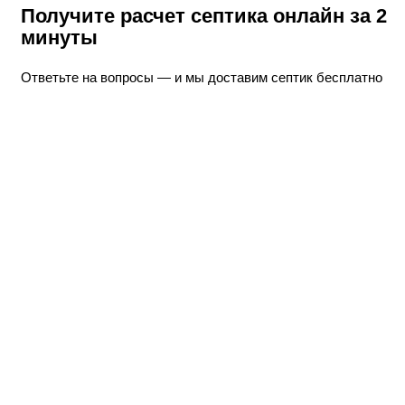
Получите расчет септика онлайн
за 2
минуты
Ответьте на вопросы — и мы доставим септик бесплатно
Ответьте на вопросы и
получите подарки
Бесплатную
доставку септика до участка
или звоните, мы ответим на все вопросы
и поможем с
выбором!
+7 (925) 729 60 01