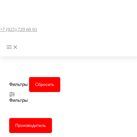
Перейти
к
содержимому
+7 (925) 729 60 01
СЕПТИКИ ЕВРОЛОС
Главная
Товары
Септики Евролос
Фильтры
Сбросить
Фильтры
Производитель