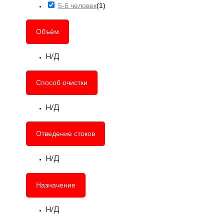
5-6 человек
(
1
)
Объём
Н/Д
Способ очистки
Н/Д
Отведение стоков
Н/Д
Назначение
Н/Д