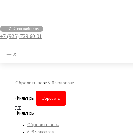
Перейти
к
содержимому
Сейчас работаем
+7 (925) 729 60 01
1-2 ЧЕЛОВЕКА
Главная
Товары
1-2 человека
Сбросить все
×
5-6 человек
×
Сбросить
Фильтры
Фильтры
Сбросить все
×
5-6 человек
×