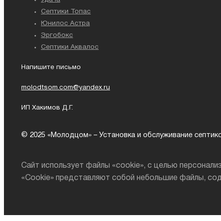
Септики Топас
Юнилос Астра
Эргобокс
Септики Аквалос
Напишите письмо
molodtsom.com@yandex.ru
ИП Хакимов Д.Г.
© 2025 «Молодцом» – Установка и обслуживание септико
Сайт использует файлы «cookie», с целью персонал
«Cookie» представляют собой небольшие файлы, со