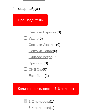
1
товар найден
Производитель
Септики Евролос
(
0
)
Удача
(
0
)
Септики Аквалос
(
0
)
Септики Топас
(
0
)
Юнилос Астра
(
0
)
Эргобокс
(
0
)
СИД Эко
(
0
)
Евробион
(
1
)
Количество человек
— 5-6 человек
1-2 человека
(
1
)
3-4 человека
(
1
)